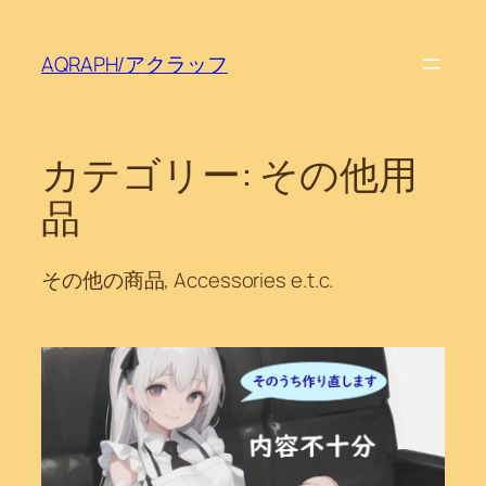
内
容
AQRAPH/アクラッフ
を
ス
キ
ッ
カテゴリー:
その他用
プ
品
その他の商品, Accessories e.t.c.