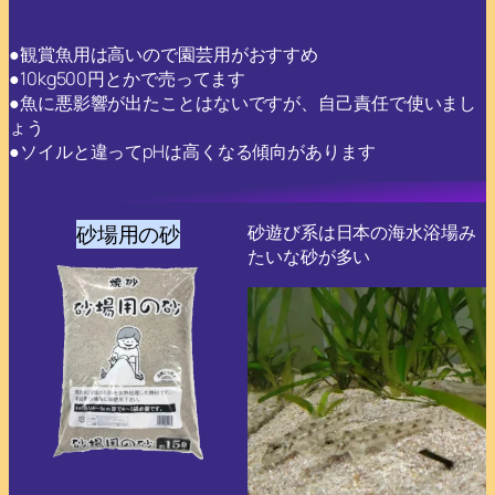
●観賞魚用は高いので園芸用がおすすめ
●10kg500円とかで売ってます
●魚に悪影響が出たことはないですが、自己責任で使いまし
ょう
●ソイルと違ってpHは高くなる傾向があります
砂場用の砂
砂遊び系は日本の海水浴場み
たいな砂が多い