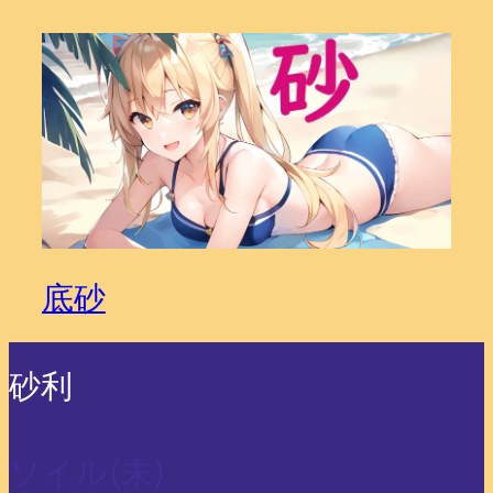
底砂
砂利
ソイル(未)